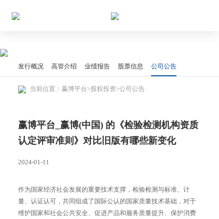
赢博平台
股权投资
Equity Investments
发行概况
高管介绍
业绩报告
股票信息
公司公告
当前位置：
赢博平台
>
股权投资
>
公司公告
赢博平台_赢博(中国) 的《检验检测机构资质
认定评审准则》对比旧版有哪些新变化
2024-01-11
作为国家经济社会发展的重要技术支撑，检验检测与标准、计
量、认证认可，共同组成了国际公认的国家质量技术基础，对于
维护国家和社会公共安全、促进产品和服务质量提升、保护消费