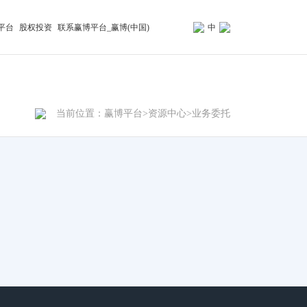
平台
股权投资
联系赢博平台_赢博(中国)
中
当前位置：
赢博平台
>
资源中心
>
业务委托