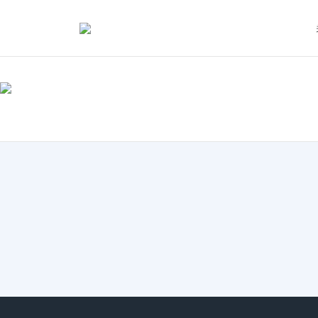
赢博平台
资源中心
Resource