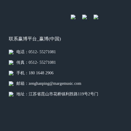
联系赢博平台_赢博(中国)
电话：0512- 55271081
传真：0512- 55271081
手机：180 1648 2906
邮箱：zenghanping@margemusic.com
地址：江苏省昆山市花桥镇利胜路119号2号门