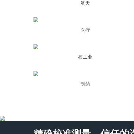
航天
医疗
核工业
制药
TECHNOLOGIES DEVELOPMENT
精确校准测量，信任的