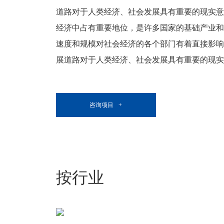
道路对于人类经济、社会发展具有重要的现实意
经济中占有重要地位，是许多国家的基础产业和
速度和规模对社会经济的各个部门有着直接影响
展道路对于人类经济、社会发展具有重要的现实
咨询项目
+
按行业