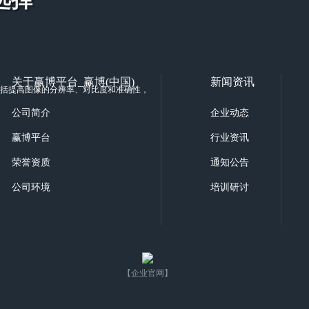
关于赢博平台_赢博(中国)
新闻资讯
括提高图像的分辨率、对比度和准确性，
公司简介
企业动态
赢博平台
行业资讯
荣誉资质
通知公告
公司环境
培训研讨
【企业官网】