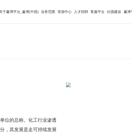
关于赢博平台_赢博(中国)
业务范围
资源中心
人才招聘
客服平台
社团建设
赢博
Scope
单位的总称。化工行业渗透
分，其发展是走可持续发展