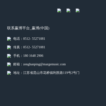
联系赢博平台_赢博(中国)
电话：0512- 55271081
传真：0512- 55271081
手机：180 1648 2906
邮箱：zenghanping@margemusic.com
地址：江苏省昆山市花桥镇利胜路119号2号门