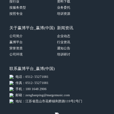
按行业
资料下载
按服务类型
业务委托
按照专业
培训资源
关于赢博平台_赢博(中国)
新闻资讯
公司简介
企业动态
赢博平台
行业资讯
荣誉资质
通知公告
公司环境
培训研讨
联系赢博平台_赢博(中国)
电话：0512- 55271081
传真：0512- 55271081
手机：180 1648 2906
邮箱：zenghanping@margemusic.com
地址：江苏省昆山市花桥镇利胜路119号2号门